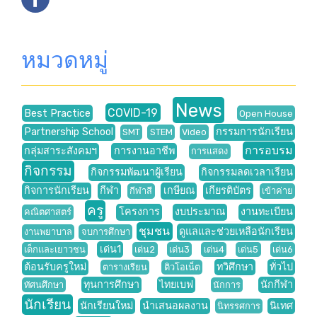
หมวดหมู่
News
COVID-19
Best Practice
Open House
Partnership School
กรรมการนักเรียน
SMT
STEM
Video
การอบรม
กลุ่มสาระสังคมฯ
การงานอาชีพ
การแสดง
กิจกรรม
กิจกรรมพัฒนาผู้เรียน
กิจกรรมลดเวลาเรียน
กิจการนักเรียน
กีฬา
เกษียณ
เกียรติบัตร
กีฬาสี
เข้าค่าย
ครู
โครงการ
งบประมาณ
งานทะเบียน
คณิตศาสตร์
ชุมชน
ดูแลและช่วยเหลือนักเรียน
งานพยาบาล
จบการศึกษา
เด่น1
เด็กและเยาวชน
เด่น2
เด่น3
เด่น4
เด่น5
เด่น6
ต้อนรับครูใหม่
ทวิศึกษา
ทั่วไป
ตารางเรียน
ติวโอเน็ต
ทุนการศึกษา
ไทยเบฟ
นักกีฬา
ทัศนศึกษา
นักการ
นักเรียน
นักเรียนใหม่
นำเสนอผลงาน
นิเทศ
นิทรรศการ