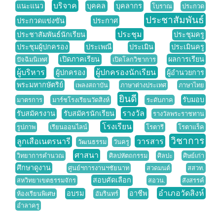
บริจาค
แนะแนว
บุคคล
บุคลากร
โบราณ
ประกวด
ประชาสัมพันธ์
ประกวดแข่งขัน
ประกาศ
ประชุม
ประชาสัมพันธ์นักเรียน
ประชุมครู
ประชุมผู้ปกครอง
ประเพณี
ประเมิน
ประเมินครู
เปิดภาคเรียน
ผลการเรียน
ปัจฉิมนิเทศ
เปิดโลกวิชาการ
ผู้บริหาร
ผู้ปกครองนักเรียน
ผู้ปกครอง
ผู้อำนวยการ
พระมหากษัตริย์
เพลงสถาบัน
ภาษาต่างประเทศ
ภาษาไทย
ยินดี
รับมอบ
มาตรการ
มาร์ชโรงเรียนวัดสิงห์
ระดับภาค
รางวัล
รับสมัครงาน
รับสมัครนักเรียน
รางวัลพระราชทาน
โรงเรียน
รูปภาพ
เรียนออนไลน์
โรตารี
โรตาแร็ค
วิชาการ
ลูกเสือเนตรนารี
วารสาร
วัฒนธรรม
วันครู
ศาสนา
วิทยาการคำนวณ
ศิลปหัตถกรรม
ศิลปะ
ศิษย์เก่า
ศึกษาดูงาน
ศูนย์ฯการงานฯชัยนาท
สวดมนต์
สสวท.
สอบคัดเลือก
สหวิทยาเขตธรรมจักร
สอวน.
สังสรรค์
อำเภอวัดสิงห์
อบรม
อาชีพ
ห้องเรียนพิเศษ
อัมรินทร์
อำลาครู