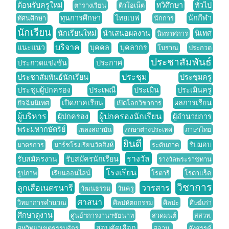
ต้อนรับครูใหม่
ทวิศึกษา
ทั่วไป
ตารางเรียน
ติวโอเน็ต
ทุนการศึกษา
ไทยเบฟ
นักกีฬา
ทัศนศึกษา
นักการ
นักเรียน
นักเรียนใหม่
นำเสนอผลงาน
นิเทศ
นิทรรศการ
บริจาค
แนะแนว
บุคคล
บุคลากร
โบราณ
ประกวด
ประชาสัมพันธ์
ประกวดแข่งขัน
ประกาศ
ประชุม
ประชาสัมพันธ์นักเรียน
ประชุมครู
ประชุมผู้ปกครอง
ประเพณี
ประเมิน
ประเมินครู
เปิดภาคเรียน
ผลการเรียน
ปัจฉิมนิเทศ
เปิดโลกวิชาการ
ผู้บริหาร
ผู้ปกครองนักเรียน
ผู้ปกครอง
ผู้อำนวยการ
พระมหากษัตริย์
เพลงสถาบัน
ภาษาต่างประเทศ
ภาษาไทย
ยินดี
รับมอบ
มาตรการ
มาร์ชโรงเรียนวัดสิงห์
ระดับภาค
รางวัล
รับสมัครงาน
รับสมัครนักเรียน
รางวัลพระราชทาน
โรงเรียน
รูปภาพ
เรียนออนไลน์
โรตารี
โรตาแร็ค
วิชาการ
ลูกเสือเนตรนารี
วารสาร
วัฒนธรรม
วันครู
ศาสนา
วิทยาการคำนวณ
ศิลปหัตถกรรม
ศิลปะ
ศิษย์เก่า
ศึกษาดูงาน
ศูนย์ฯการงานฯชัยนาท
สวดมนต์
สสวท.
สอบคัดเลือก
สหวิทยาเขตธรรมจักร
สอวน.
สังสรรค์