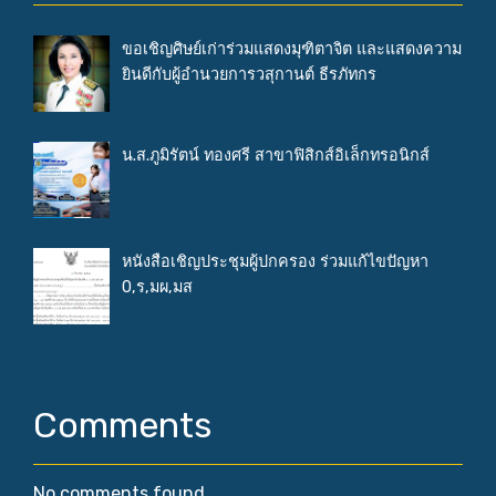
ขอเชิญศิษย์เก่าร่วมแสดงมุฑิตาจิต และแสดงความ
ยินดีกับผู้อำนวยการวสุกานต์ ธีรภัทกร
น.ส.ภูมิรัตน์ ทองศรี สาขาฟิสิกส์อิเล็กทรอนิกส์
หนังสือเชิญประชุมผู้ปกครอง ร่วมแก้ไขปัญหา
0,ร,มผ,มส
Comments
No comments found