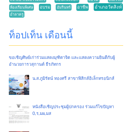
อำเภอวัดสิงห์
อบรม
อาชีพ
ห้องเรียนพิเศษ
อัมรินทร์
อำลาครู
ท็อปเท็น เดือนนี้
ขอเชิญศิษย์เก่าร่วมแสดงมุฑิตาจิต และแสดงความยินดีกับผู้
อำนวยการวสุกานต์ ธีรภัทกร
น.ส.ภูมิรัตน์ ทองศรี สาขาฟิสิกส์อิเล็กทรอนิกส์
หนังสือเชิญประชุมผู้ปกครอง ร่วมแก้ไขปัญหา
0,ร,มผ,มส