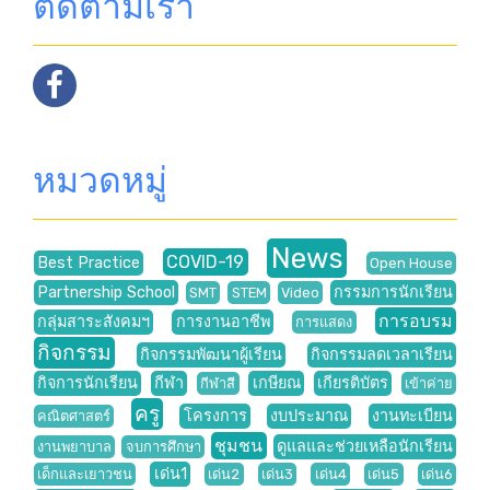
ติดตามเรา
หมวดหมู่
News
COVID-19
Best Practice
Open House
Partnership School
กรรมการนักเรียน
SMT
STEM
Video
การอบรม
กลุ่มสาระสังคมฯ
การงานอาชีพ
การแสดง
กิจกรรม
กิจกรรมพัฒนาผู้เรียน
กิจกรรมลดเวลาเรียน
กิจการนักเรียน
กีฬา
เกษียณ
เกียรติบัตร
กีฬาสี
เข้าค่าย
ครู
โครงการ
งบประมาณ
งานทะเบียน
คณิตศาสตร์
ชุมชน
ดูแลและช่วยเหลือนักเรียน
งานพยาบาล
จบการศึกษา
เด่น1
เด็กและเยาวชน
เด่น2
เด่น3
เด่น4
เด่น5
เด่น6