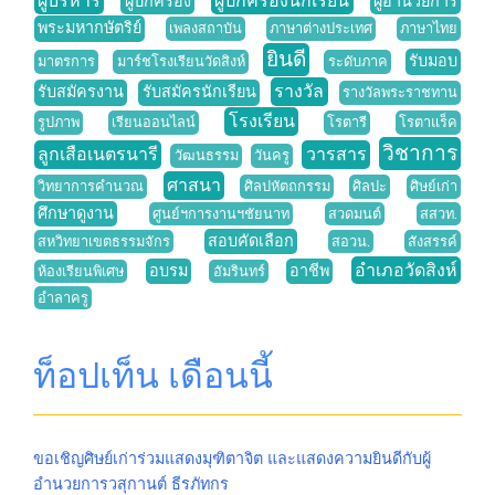
ผู้บริหาร
ผู้ปกครองนักเรียน
ผู้ปกครอง
ผู้อำนวยการ
พระมหากษัตริย์
เพลงสถาบัน
ภาษาต่างประเทศ
ภาษาไทย
ยินดี
รับมอบ
มาตรการ
มาร์ชโรงเรียนวัดสิงห์
ระดับภาค
รางวัล
รับสมัครงาน
รับสมัครนักเรียน
รางวัลพระราชทาน
โรงเรียน
รูปภาพ
เรียนออนไลน์
โรตารี
โรตาแร็ค
วิชาการ
ลูกเสือเนตรนารี
วารสาร
วัฒนธรรม
วันครู
ศาสนา
วิทยาการคำนวณ
ศิลปหัตถกรรม
ศิลปะ
ศิษย์เก่า
ศึกษาดูงาน
ศูนย์ฯการงานฯชัยนาท
สวดมนต์
สสวท.
สอบคัดเลือก
สหวิทยาเขตธรรมจักร
สอวน.
สังสรรค์
อำเภอวัดสิงห์
อบรม
อาชีพ
ห้องเรียนพิเศษ
อัมรินทร์
อำลาครู
ท็อปเท็น เดือนนี้
ขอเชิญศิษย์เก่าร่วมแสดงมุฑิตาจิต และแสดงความยินดีกับผู้
อำนวยการวสุกานต์ ธีรภัทกร