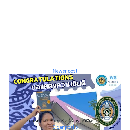
น.ส.อภัสรา วิทยารัตน์ สาขานิติศาสตร์