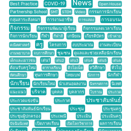
News
COVID-19
Best Practice
Open House
Partnership School
กรรมการนักเรียน
SMT
STEM
Video
การอบรม
กลุ่มสาระสังคมฯ
การงานอาชีพ
การแสดง
กิจกรรม
กิจกรรมพัฒนาผู้เรียน
กิจกรรมลดเวลาเรียน
กิจการนักเรียน
กีฬา
เกษียณ
เกียรติบัตร
กีฬาสี
เข้าค่าย
ครู
โครงการ
งบประมาณ
งานทะเบียน
คณิตศาสตร์
ชุมชน
ดูแลและช่วยเหลือนักเรียน
งานพยาบาล
จบการศึกษา
เด่น1
เด็กและเยาวชน
เด่น2
เด่น3
เด่น4
เด่น5
เด่น6
ต้อนรับครูใหม่
ทวิศึกษา
ทั่วไป
ตารางเรียน
ติวโอเน็ต
ทุนการศึกษา
ไทยเบฟ
นักกีฬา
ทัศนศึกษา
นักการ
นักเรียน
นักเรียนใหม่
นำเสนอผลงาน
นิเทศ
นิทรรศการ
บริจาค
แนะแนว
บุคคล
บุคลากร
โบราณ
ประกวด
ประชาสัมพันธ์
ประกวดแข่งขัน
ประกาศ
ประชุม
ประชาสัมพันธ์นักเรียน
ประชุมครู
ประชุมผู้ปกครอง
ประเพณี
ประเมิน
ประเมินครู
เปิดภาคเรียน
ผลการเรียน
ปัจฉิมนิเทศ
เปิดโลกวิชาการ