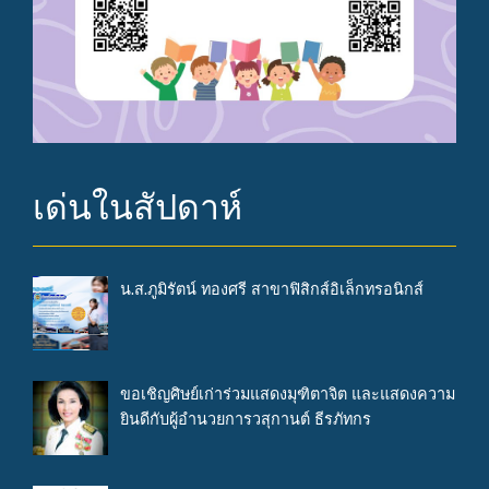
เด่นในสัปดาห์
น.ส.ภูมิรัตน์ ทองศรี สาขาฟิสิกส์อิเล็กทรอนิกส์
ขอเชิญศิษย์เก่าร่วมแสดงมุฑิตาจิต และแสดงความ
ยินดีกับผู้อำนวยการวสุกานต์ ธีรภัทกร