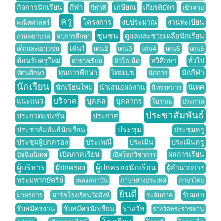
กิจการนักเรียน
กีฬา
เกษียณ
เกียรติบัตร
กีฬาสี
เข้าค่าย
ครู
โครงการ
งบประมาณ
งานทะเบียน
คณิตศาสตร์
ชุมชน
ดูแลและช่วยเหลือนักเรียน
งานพยาบาล
จบการศึกษา
เด่น1
เด็กและเยาวชน
เด่น2
เด่น3
เด่น4
เด่น5
เด่น6
ต้อนรับครูใหม่
ทวิศึกษา
ทั่วไป
ตารางเรียน
ติวโอเน็ต
ทุนการศึกษา
ไทยเบฟ
นักกีฬา
ทัศนศึกษา
นักการ
นักเรียน
นักเรียนใหม่
นำเสนอผลงาน
นิเทศ
นิทรรศการ
บริจาค
แนะแนว
บุคคล
บุคลากร
โบราณ
ประกวด
ประชาสัมพันธ์
ประกวดแข่งขัน
ประกาศ
ประชุม
ประชาสัมพันธ์นักเรียน
ประชุมครู
ประชุมผู้ปกครอง
ประเพณี
ประเมิน
ประเมินครู
เปิดภาคเรียน
ผลการเรียน
ปัจฉิมนิเทศ
เปิดโลกวิชาการ
ผู้บริหาร
ผู้ปกครองนักเรียน
ผู้ปกครอง
ผู้อำนวยการ
พระมหากษัตริย์
เพลงสถาบัน
ภาษาต่างประเทศ
ภาษาไทย
ยินดี
รับมอบ
มาตรการ
มาร์ชโรงเรียนวัดสิงห์
ระดับภาค
รางวัล
รับสมัครงาน
รับสมัครนักเรียน
รางวัลพระราชทาน