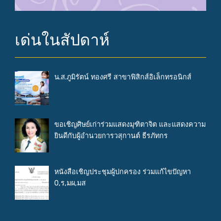
เด่นในสัปดาห์
น.ส.ภูมิรัตน์ ทองศรี สาขาฟิสิกส์อิเล็กทรอนิกส์
ขอเชิญศิษย์เก่าร่วมแสดงมุฑิตาจิต และแสดงความ
ยินดีกับผู้อำนวยการวสุกานต์ ธีรภัทกร
หนังสือเชิญประชุมผู้ปกครอง ร่วมแก้ไขปัญหา
0,ร,มผ,มส