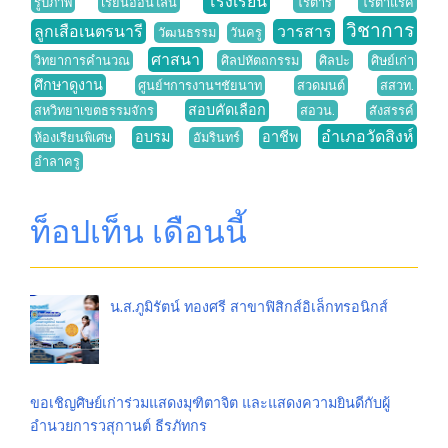
โรงเรียน
รูปภาพ
เรียนออนไลน์
โรตารี
โรตาแร็ค
วิชาการ
ลูกเสือเนตรนารี
วารสาร
วัฒนธรรม
วันครู
ศาสนา
วิทยาการคำนวณ
ศิลปหัตถกรรม
ศิลปะ
ศิษย์เก่า
ศึกษาดูงาน
ศูนย์ฯการงานฯชัยนาท
สวดมนต์
สสวท.
สอบคัดเลือก
สหวิทยาเขตธรรมจักร
สอวน.
สังสรรค์
อำเภอวัดสิงห์
อบรม
อาชีพ
ห้องเรียนพิเศษ
อัมรินทร์
อำลาครู
ท็อปเท็น เดือนนี้
น.ส.ภูมิรัตน์ ทองศรี สาขาฟิสิกส์อิเล็กทรอนิกส์
ขอเชิญศิษย์เก่าร่วมแสดงมุฑิตาจิต และแสดงความยินดีกับผู้
อำนวยการวสุกานต์ ธีรภัทกร