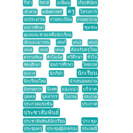
กีฬา
เกษียณ
เกียรติบัตร
กีฬาสี
ครู
โครงการ
เข้าค่าย
คณิตศาสตร์
งบประมาณ
งานทะเบียน
งานพยาบาล
ชุมชน
จบการศึกษา
ดูแลและช่วยเหลือนักเรียน
เด่น1
เด็กและเยาวชน
เด่น2
เด่น3
ต้อนรับครูใหม่
เด่น4
เด่น5
เด่น6
ทวิศึกษา
ทั่วไป
ตารางเรียน
ติวโอเน็ต
ทุนการศึกษา
ไทยเบฟ
ทัศนศึกษา
นักเรียน
นักกีฬา
นักการ
นักเรียนใหม่
นำเสนอผลงาน
บริจาค
นิเทศ
แนะแนว
นิทรรศการ
บุคคล
บุคลากร
โบราณ
ประกวด
ประกวดแข่งขัน
ประกาศ
ประชาสัมพันธ์
ประชุม
ประชาสัมพันธ์นักเรียน
ประชุมครู
ประชุมผู้ปกครอง
ประเพณี