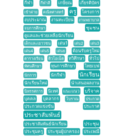
กีฬา
เกษียณ
เกียรติบัตร
กีฬาสี
ครู
โครงการ
เข้าค่าย
คณิตศาสตร์
งบประมาณ
งานทะเบียน
งานพยาบาล
ชุมชน
จบการศึกษา
ดูแลและช่วยเหลือนักเรียน
เด่น1
เด็กและเยาวชน
เด่น2
เด่น3
ต้อนรับครูใหม่
เด่น4
เด่น5
เด่น6
ทวิศึกษา
ทั่วไป
ตารางเรียน
ติวโอเน็ต
ทุนการศึกษา
ไทยเบฟ
ทัศนศึกษา
นักเรียน
นักกีฬา
นักการ
นักเรียนใหม่
นำเสนอผลงาน
บริจาค
นิเทศ
แนะแนว
นิทรรศการ
บุคคล
บุคลากร
โบราณ
ประกวด
ประกวดแข่งขัน
ประกาศ
ประชาสัมพันธ์
ประชุม
ประชาสัมพันธ์นักเรียน
ประชุมครู
ประชุมผู้ปกครอง
ประเพณี