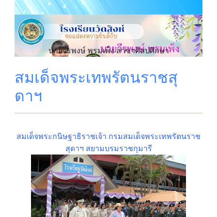
นายวีรพงษ์ พรมเพ็ง สาขาศิลปศึกษา
สมเด็จพระเทพรัตนราชสุ
ดาฯ
สมเด็จพระกนิษฐาธิราชเจ้า กรมสมเด็จพระเทพรัตนราช
สุดาฯ สยามบรมราชกุมารี