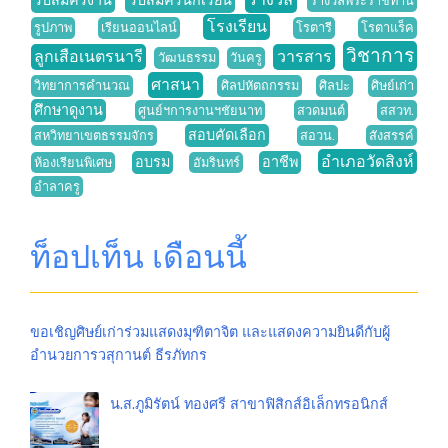
รับสมัครงาน
รับสมัครนักเรียน
รางวัลพระราชทาน
โรงเรียน
รูปภาพ
เรียนออนไลน์
โรตารี
โรตาแร็ค
วิชาการ
ลูกเสือเนตรนารี
วารสาร
วัฒนธรรม
วันครู
ศาสนา
วิทยาการคำนวณ
ศิลปหัตถกรรม
ศิลปะ
ศิษย์เก่า
ศึกษาดูงาน
ศูนย์ฯการงานฯชัยนาท
สวดมนต์
สสวท.
สอบคัดเลือก
สหวิทยาเขตธรรมจักร
สอวน.
สังสรรค์
อำเภอวัดสิงห์
อบรม
อาชีพ
ห้องเรียนพิเศษ
อัมรินทร์
อำลาครู
ท็อปเท็น เดือนนี้
ขอเชิญศิษย์เก่าร่วมแสดงมุฑิตาจิต และแสดงความยินดีกับผู้
อำนวยการวสุกานต์ ธีรภัทกร
น.ส.ภูมิรัตน์ ทองศรี สาขาฟิสิกส์อิเล็กทรอนิกส์