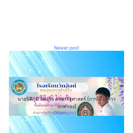
นายนิติภูมิ ไผ่แก้ว สาขารัฐศาสตร์ (การเมืองการ
ปกครอง)