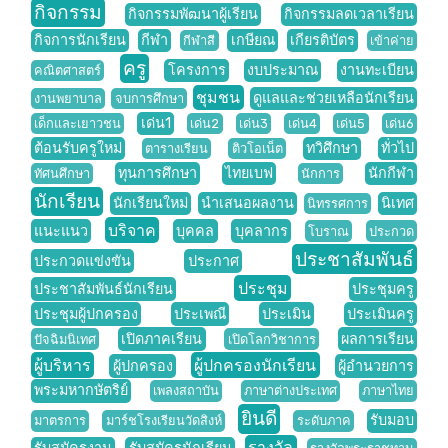
กิจกรรม
กิจกรรมพัฒนาผู้เรียน
กิจกรรมลดเวลาเรียน
กิจการนักเรียน
กีฬา
เกษียณ
เกียรติบัตร
กีฬาสี
เข้าค่าย
ครู
โครงการ
งบประมาณ
งานทะเบียน
คณิตศาสตร์
ชุมชน
ดูแลและช่วยเหลือนักเรียน
งานพยาบาล
จบการศึกษา
เด่น1
เด็กและเยาวชน
เด่น2
เด่น3
เด่น4
เด่น5
เด่น6
ต้อนรับครูใหม่
ทวิศึกษา
ทั่วไป
ตารางเรียน
ติวโอเน็ต
ทุนการศึกษา
ไทยเบฟ
นักกีฬา
ทัศนศึกษา
นักการ
นักเรียน
นักเรียนใหม่
นำเสนอผลงาน
นิเทศ
นิทรรศการ
บริจาค
แนะแนว
บุคคล
บุคลากร
โบราณ
ประกวด
ประชาสัมพันธ์
ประกวดแข่งขัน
ประกาศ
ประชุม
ประชาสัมพันธ์นักเรียน
ประชุมครู
ประชุมผู้ปกครอง
ประเพณี
ประเมิน
ประเมินครู
เปิดภาคเรียน
ผลการเรียน
ปัจฉิมนิเทศ
เปิดโลกวิชาการ
ผู้บริหาร
ผู้ปกครองนักเรียน
ผู้ปกครอง
ผู้อำนวยการ
พระมหากษัตริย์
เพลงสถาบัน
ภาษาต่างประเทศ
ภาษาไทย
ยินดี
รับมอบ
มาตรการ
มาร์ชโรงเรียนวัดสิงห์
ระดับภาค
รางวัล