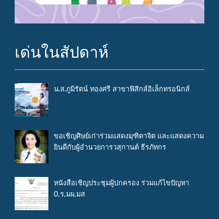
เด่นในสัปดาห์
น.ส.ภูมิรัตน์ ทองศรี สาขาฟิสิกส์อิเล็กทรอนิกส์
ขอเชิญศิษย์เก่าร่วมแสดงมุฑิตาจิต และแสดงความ
ยินดีกับผู้อำนวยการวสุกานต์ ธีรภัทกร
หนังสือเชิญประชุมผู้ปกครอง ร่วมแก้ไขปัญหา
0,ร,มผ,มส