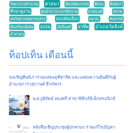
ศาสนา
วิทยาการคำนวณ
ศิลปหัตถกรรม
ศิลปะ
ศิษย์เก่า
ศึกษาดูงาน
ศูนย์ฯการงานฯชัยนาท
สวดมนต์
สสวท.
สอบคัดเลือก
สหวิทยาเขตธรรมจักร
สอวน.
สังสรรค์
อำเภอวัดสิงห์
อบรม
อาชีพ
ห้องเรียนพิเศษ
อัมรินทร์
อำลาครู
ท็อปเท็น เดือนนี้
ขอเชิญศิษย์เก่าร่วมแสดงมุฑิตาจิต และแสดงความยินดีกับผู้
อำนวยการวสุกานต์ ธีรภัทกร
น.ส.ภูมิรัตน์ ทองศรี สาขาฟิสิกส์อิเล็กทรอนิกส์
หนังสือเชิญประชุมผู้ปกครอง ร่วมแก้ไขปัญหา