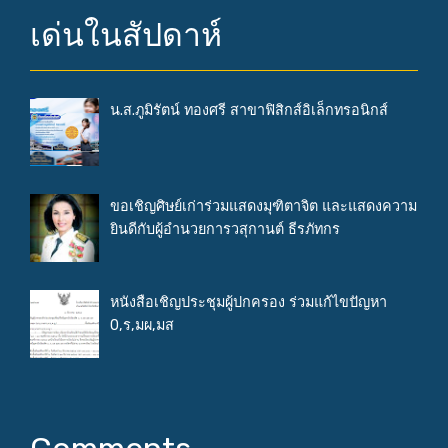
เด่นในสัปดาห์
น.ส.ภูมิรัตน์ ทองศรี สาขาฟิสิกส์อิเล็กทรอนิกส์
ขอเชิญศิษย์เก่าร่วมแสดงมุฑิตาจิต และแสดงความ
ยินดีกับผู้อำนวยการวสุกานต์ ธีรภัทกร
หนังสือเชิญประชุมผู้ปกครอง ร่วมแก้ไขปัญหา
0,ร,มผ,มส