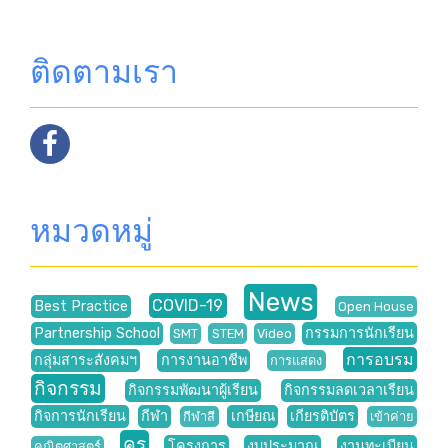
ติดตามเรา
หมวดหมู่
News
COVID-19
Best Practice
Open House
Partnership School
กรรมการนักเรียน
SMT
STEM
Video
การอบรม
กลุ่มสาระสังคมฯ
การงานอาชีพ
การแสดง
กิจกรรม
กิจกรรมพัฒนาผู้เรียน
กิจกรรมลดเวลาเรียน
กิจการนักเรียน
กีฬา
เกษียณ
เกียรติบัตร
กีฬาสี
เข้าค่าย
ครู
โครงการ
งบประมาณ
งานทะเบียน
คณิตศาสตร์