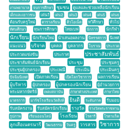
ชุมชน
ดูแลและช่วยเหลือนักเรียน
งานพยาบาล
จบการศึกษา
เด่น1
เด็กและเยาวชน
เด่น2
เด่น3
เด่น4
เด่น5
เด่น6
ต้อนรับครูใหม่
ทวิศึกษา
ทั่วไป
ตารางเรียน
ติวโอเน็ต
ทุนการศึกษา
ไทยเบฟ
นักกีฬา
ทัศนศึกษา
นักการ
นักเรียน
นักเรียนใหม่
นำเสนอผลงาน
นิเทศ
นิทรรศการ
บริจาค
แนะแนว
บุคคล
บุคลากร
โบราณ
ประกวด
ประชาสัมพันธ์
ประกวดแข่งขัน
ประกาศ
ประชุม
ประชาสัมพันธ์นักเรียน
ประชุมครู
ประชุมผู้ปกครอง
ประเพณี
ประเมิน
ประเมินครู
เปิดภาคเรียน
ผลการเรียน
ปัจฉิมนิเทศ
เปิดโลกวิชาการ
ผู้บริหาร
ผู้ปกครองนักเรียน
ผู้ปกครอง
ผู้อำนวยการ
พระมหากษัตริย์
เพลงสถาบัน
ภาษาต่างประเทศ
ภาษาไทย
ยินดี
รับมอบ
มาตรการ
มาร์ชโรงเรียนวัดสิงห์
ระดับภาค
รางวัล
รับสมัครงาน
รับสมัครนักเรียน
รางวัลพระราชทาน
โรงเรียน
รูปภาพ
เรียนออนไลน์
โรตารี
โรตาแร็ค
วิชาการ
ลูกเสือเนตรนารี
วารสาร
วัฒนธรรม
วันครู