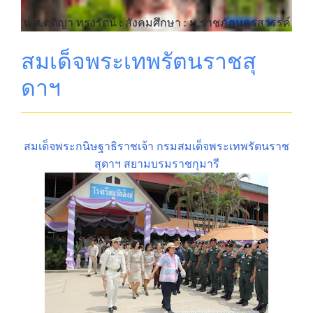
น.ส.ตติญา ทรงรัตน์ : สังคมศึกษา : ม.ราชภัฎนครสวรรค์
สมเด็จพระเทพรัตนราชสุ
ดาฯ
สมเด็จพระกนิษฐาธิราชเจ้า กรมสมเด็จพระเทพรัตนราช
สุดาฯ สยามบรมราชกุมารี