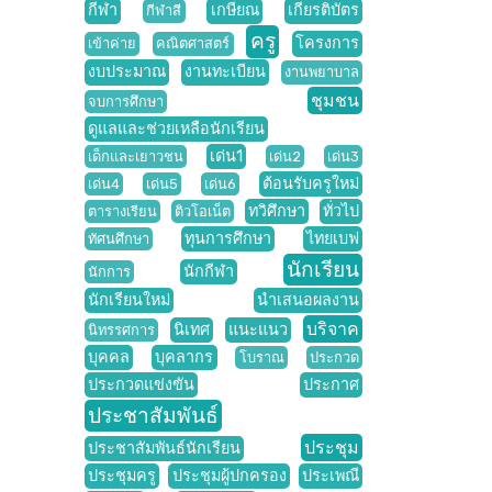
กีฬา
เกษียณ
เกียรติบัตร
กีฬาสี
ครู
โครงการ
เข้าค่าย
คณิตศาสตร์
งบประมาณ
งานทะเบียน
งานพยาบาล
ชุมชน
จบการศึกษา
ดูแลและช่วยเหลือนักเรียน
เด่น1
เด็กและเยาวชน
เด่น2
เด่น3
ต้อนรับครูใหม่
เด่น4
เด่น5
เด่น6
ทวิศึกษา
ทั่วไป
ตารางเรียน
ติวโอเน็ต
ทุนการศึกษา
ไทยเบฟ
ทัศนศึกษา
นักเรียน
นักกีฬา
นักการ
นักเรียนใหม่
นำเสนอผลงาน
บริจาค
นิเทศ
แนะแนว
นิทรรศการ
บุคคล
บุคลากร
โบราณ
ประกวด
ประกวดแข่งขัน
ประกาศ
ประชาสัมพันธ์
ประชุม
ประชาสัมพันธ์นักเรียน
ประชุมครู
ประชุมผู้ปกครอง
ประเพณี