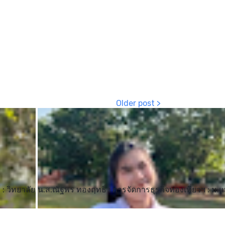
: วิทยาลัย
น.ส.ณัฐพร ทองฤทธิ์ : การจัดการธุรกิจท่องเที่ยวฯ : ม.แม