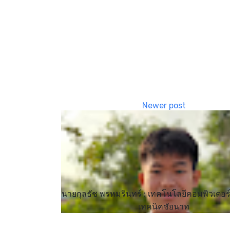
นายกุลธัช พรหมรินทร์ : เทคโนโลยีคอมพิวเตอร์ 
เทคนิคชัยนาท