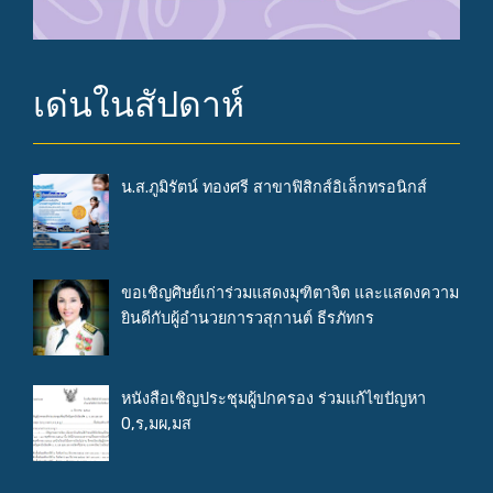
เด่นในสัปดาห์
น.ส.ภูมิรัตน์ ทองศรี สาขาฟิสิกส์อิเล็กทรอนิกส์
ขอเชิญศิษย์เก่าร่วมแสดงมุฑิตาจิต และแสดงความ
ยินดีกับผู้อำนวยการวสุกานต์ ธีรภัทกร
หนังสือเชิญประชุมผู้ปกครอง ร่วมแก้ไขปัญหา
0,ร,มผ,มส