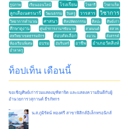
โรงเรียน
รูปภาพ
เรียนออนไลน์
โรตารี
โรตาแร็ค
วิชาการ
ลูกเสือเนตรนารี
วารสาร
วัฒนธรรม
วันครู
ศาสนา
วิทยาการคำนวณ
ศิลปหัตถกรรม
ศิลปะ
ศิษย์เก่า
ศึกษาดูงาน
ศูนย์ฯการงานฯชัยนาท
สวดมนต์
สสวท.
สอบคัดเลือก
สหวิทยาเขตธรรมจักร
สอวน.
สังสรรค์
อำเภอวัดสิงห์
อบรม
อาชีพ
ห้องเรียนพิเศษ
อัมรินทร์
อำลาครู
ท็อปเท็น เดือนนี้
ขอเชิญศิษย์เก่าร่วมแสดงมุฑิตาจิต และแสดงความยินดีกับผู้
อำนวยการวสุกานต์ ธีรภัทกร
น.ส.ภูมิรัตน์ ทองศรี สาขาฟิสิกส์อิเล็กทรอนิกส์