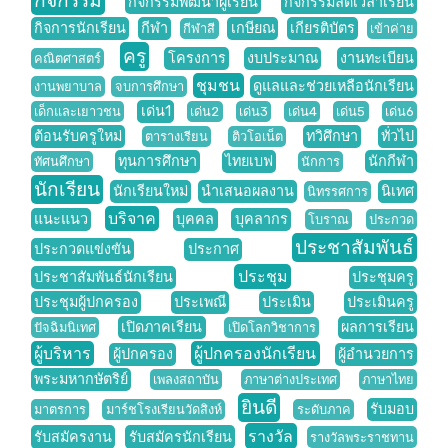
กิจกรรม
กิจกรรมพัฒนาผู้เรียน
กิจกรรมลดเวลาเรียน
กิจการนักเรียน
กีฬา
เกษียณ
เกียรติบัตร
กีฬาสี
เข้าค่าย
ครู
โครงการ
งบประมาณ
งานทะเบียน
คณิตศาสตร์
ชุมชน
ดูแลและช่วยเหลือนักเรียน
งานพยาบาล
จบการศึกษา
เด่น1
เด็กและเยาวชน
เด่น2
เด่น3
เด่น4
เด่น5
เด่น6
ต้อนรับครูใหม่
ทวิศึกษา
ทั่วไป
ตารางเรียน
ติวโอเน็ต
ทุนการศึกษา
ไทยเบฟ
นักกีฬา
ทัศนศึกษา
นักการ
นักเรียน
นักเรียนใหม่
นำเสนอผลงาน
นิเทศ
นิทรรศการ
บริจาค
แนะแนว
บุคคล
บุคลากร
โบราณ
ประกวด
ประชาสัมพันธ์
ประกวดแข่งขัน
ประกาศ
ประชุม
ประชาสัมพันธ์นักเรียน
ประชุมครู
ประชุมผู้ปกครอง
ประเพณี
ประเมิน
ประเมินครู
เปิดภาคเรียน
ผลการเรียน
ปัจฉิมนิเทศ
เปิดโลกวิชาการ
ผู้บริหาร
ผู้ปกครองนักเรียน
ผู้ปกครอง
ผู้อำนวยการ
พระมหากษัตริย์
เพลงสถาบัน
ภาษาต่างประเทศ
ภาษาไทย
ยินดี
รับมอบ
มาตรการ
มาร์ชโรงเรียนวัดสิงห์
ระดับภาค
รางวัล
รับสมัครงาน
รับสมัครนักเรียน
รางวัลพระราชทาน