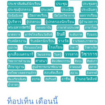
ประชุม
ประชาสัมพันธ์นักเรียน
ประชุมครู
ประชุมผู้ปกครอง
ประเพณี
ประเมิน
ประเมินครู
เปิดภาคเรียน
ผลการเรียน
ปัจฉิมนิเทศ
เปิดโลกวิชาการ
ผู้บริหาร
ผู้ปกครองนักเรียน
ผู้ปกครอง
ผู้อำนวยการ
พระมหากษัตริย์
เพลงสถาบัน
ภาษาต่างประเทศ
ภาษาไทย
ยินดี
รับมอบ
มาตรการ
มาร์ชโรงเรียนวัดสิงห์
ระดับภาค
รางวัล
รับสมัครงาน
รับสมัครนักเรียน
รางวัลพระราชทาน
โรงเรียน
รูปภาพ
เรียนออนไลน์
โรตารี
โรตาแร็ค
วิชาการ
ลูกเสือเนตรนารี
วารสาร
วัฒนธรรม
วันครู
ศาสนา
วิทยาการคำนวณ
ศิลปหัตถกรรม
ศิลปะ
ศิษย์เก่า
ศึกษาดูงาน
ศูนย์ฯการงานฯชัยนาท
สวดมนต์
สสวท.
สอบคัดเลือก
สหวิทยาเขตธรรมจักร
สอวน.
สังสรรค์
อำเภอวัดสิงห์
อบรม
อาชีพ
ห้องเรียนพิเศษ
อัมรินทร์
อำลาครู
ท็อปเท็น เดือนนี้