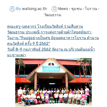
By
watsing.ac.th
News
·
ชุมชน
·
โบราณ
·
วัฒนธรรม
คณะครู-บุคลากร โรงเรียนวัดสิงห์ ร่วมสืบสาน
วัฒนธรรม ประเพณี การแต่งกายด้วยผ้าไทยสมัยเก่า
ในงาน "กินอยู่อย่างเป็นสุข ย้อนยุคอาหารโบราน ตำนาน
ฅนวัดสิงห์ ครั้ง 9 ปี 2562"
วันที่ 8-9 กุมภาพันธ์ 2562 จัดงาน ณ บริเวณต้นแม่น้ำ
มะขามเฒ่า