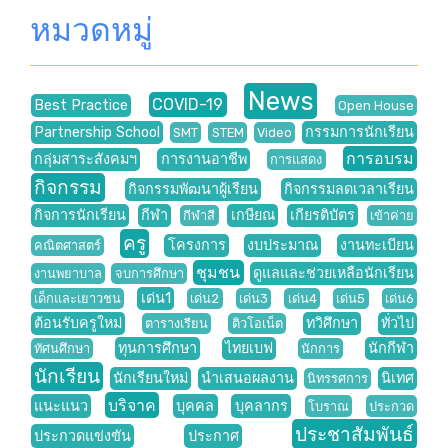
หมวดหมู่
News
COVID-19
Best Practice
Open House
Partnership School
กรรมการนักเรียน
SMT
STEM
Video
การอบรม
กลุ่มสาระสังคมฯ
การงานอาชีพ
การแสดง
กิจกรรม
กิจกรรมพัฒนาผู้เรียน
กิจกรรมลดเวลาเรียน
กิจการนักเรียน
กีฬา
เกษียณ
เกียรติบัตร
กีฬาสี
เข้าค่าย
ครู
โครงการ
งบประมาณ
งานทะเบียน
คณิตศาสตร์
ชุมชน
ดูแลและช่วยเหลือนักเรียน
งานพยาบาล
จบการศึกษา
เด่น1
เด็กและเยาวชน
เด่น2
เด่น3
เด่น4
เด่น5
เด่น6
ต้อนรับครูใหม่
ทวิศึกษา
ทั่วไป
ตารางเรียน
ติวโอเน็ต
ทุนการศึกษา
ไทยเบฟ
นักกีฬา
ทัศนศึกษา
นักการ
นักเรียน
นักเรียนใหม่
นำเสนอผลงาน
นิเทศ
นิทรรศการ
บริจาค
แนะแนว
บุคคล
บุคลากร
โบราณ
ประกวด
ประชาสัมพันธ์
ประกวดแข่งขัน
ประกาศ