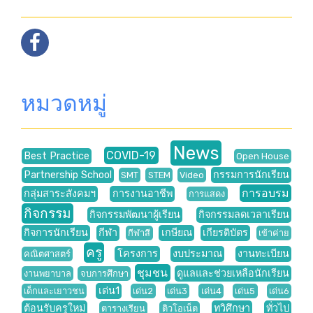
หมวดหมู่
News
COVID-19
Best Practice
Open House
Partnership School
กรรมการนักเรียน
SMT
STEM
Video
การอบรม
กลุ่มสาระสังคมฯ
การงานอาชีพ
การแสดง
กิจกรรม
กิจกรรมพัฒนาผู้เรียน
กิจกรรมลดเวลาเรียน
กิจการนักเรียน
กีฬา
เกษียณ
เกียรติบัตร
กีฬาสี
เข้าค่าย
ครู
โครงการ
งบประมาณ
งานทะเบียน
คณิตศาสตร์
ชุมชน
ดูแลและช่วยเหลือนักเรียน
งานพยาบาล
จบการศึกษา
เด่น1
เด็กและเยาวชน
เด่น2
เด่น3
เด่น4
เด่น5
เด่น6
ต้อนรับครูใหม่
ทวิศึกษา
ทั่วไป
ตารางเรียน
ติวโอเน็ต