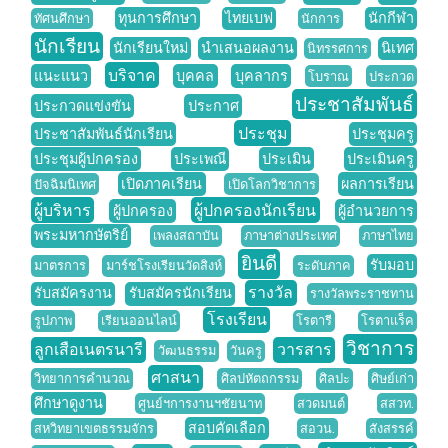
ทุนการศึกษา
ไทยเบฟ
นักกีฬา
ทัศนศึกษา
นักการ
นักเรียน
นักเรียนใหม่
นำเสนอผลงาน
นิเทศ
นิทรรศการ
บริจาค
แนะแนว
บุคคล
บุคลากร
โบราณ
ประกวด
ประชาสัมพันธ์
ประกวดแข่งขัน
ประกาศ
ประชุม
ประชาสัมพันธ์นักเรียน
ประชุมครู
ประชุมผู้ปกครอง
ประเพณี
ประเมิน
ประเมินครู
เปิดภาคเรียน
ผลการเรียน
ปัจฉิมนิเทศ
เปิดโลกวิชาการ
ผู้บริหาร
ผู้ปกครองนักเรียน
ผู้ปกครอง
ผู้อำนวยการ
พระมหากษัตริย์
เพลงสถาบัน
ภาษาต่างประเทศ
ภาษาไทย
ยินดี
รับมอบ
มาตรการ
มาร์ชโรงเรียนวัดสิงห์
ระดับภาค
รางวัล
รับสมัครงาน
รับสมัครนักเรียน
รางวัลพระราชทาน
โรงเรียน
รูปภาพ
เรียนออนไลน์
โรตารี
โรตาแร็ค
วิชาการ
ลูกเสือเนตรนารี
วารสาร
วัฒนธรรม
วันครู
ศาสนา
วิทยาการคำนวณ
ศิลปหัตถกรรม
ศิลปะ
ศิษย์เก่า
ศึกษาดูงาน
ศูนย์ฯการงานฯชัยนาท
สวดมนต์
สสวท.
สอบคัดเลือก
สหวิทยาเขตธรรมจักร
สอวน.
สังสรรค์