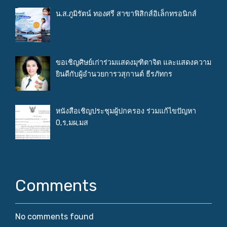
น.ส.ภูมิรัตน์ ทองศรี สาขาฟิสิกส์อิเล็กทรอนิกส์
ขอเชิญศิษย์เก่าร่วมแสดงมุฑิตาจิต และแสดงความ
ยินดีกับผู้อำนวยการวสุกานต์ ธีรภัทกร
หนังสือเชิญประชุมผู้ปกครอง ร่วมแก้ไขปัญหา
0,ร,มผ,มส
Comments
No comments found