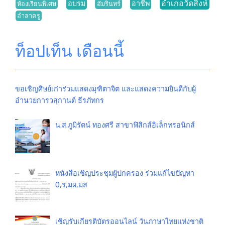
อำเภอวัดสิงห์
อบรม
อาชีพ
ห้องเรียนพิเศษ
อัมรินทร์
อำลาครู
ท็อปเท็น เดือนนี้
ขอเชิญศิษย์เก่าร่วมแสดงมุฑิตาจิต และแสดงความยินดีกับผู้
อำนวยการวสุกานต์ ธีรภัทกร
น.ส.ภูมิรัตน์ ทองศรี สาขาฟิสิกส์อิเล็กทรอนิกส์
หนังสือเชิญประชุมผู้ปกครอง ร่วมแก้ไขปัญหา
0,ร,มผ,มส
เชิญรับเกียรติบัตรออนไลน์ วันภาษาไทยแห่งชาติ