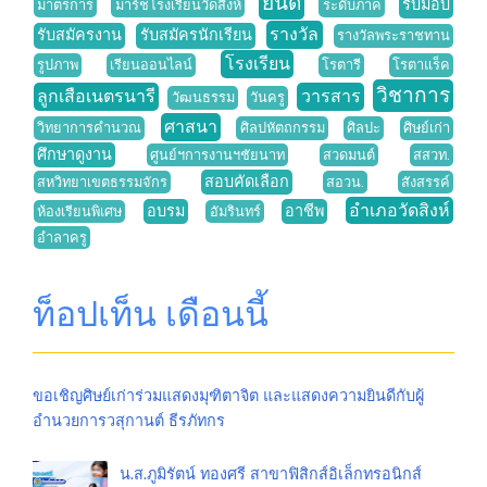
ยินดี
รับมอบ
มาตรการ
มาร์ชโรงเรียนวัดสิงห์
ระดับภาค
รางวัล
รับสมัครงาน
รับสมัครนักเรียน
รางวัลพระราชทาน
โรงเรียน
รูปภาพ
เรียนออนไลน์
โรตารี
โรตาแร็ค
วิชาการ
ลูกเสือเนตรนารี
วารสาร
วัฒนธรรม
วันครู
ศาสนา
วิทยาการคำนวณ
ศิลปหัตถกรรม
ศิลปะ
ศิษย์เก่า
ศึกษาดูงาน
ศูนย์ฯการงานฯชัยนาท
สวดมนต์
สสวท.
สอบคัดเลือก
สหวิทยาเขตธรรมจักร
สอวน.
สังสรรค์
อำเภอวัดสิงห์
อบรม
อาชีพ
ห้องเรียนพิเศษ
อัมรินทร์
อำลาครู
ท็อปเท็น เดือนนี้
ขอเชิญศิษย์เก่าร่วมแสดงมุฑิตาจิต และแสดงความยินดีกับผู้
อำนวยการวสุกานต์ ธีรภัทกร
น.ส.ภูมิรัตน์ ทองศรี สาขาฟิสิกส์อิเล็กทรอนิกส์