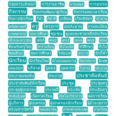
การอบรม
กลุ่มสาระสังคมฯ
การงานอาชีพ
การแสดง
กิจกรรม
กิจกรรมพัฒนาผู้เรียน
กิจกรรมลดเวลาเรียน
กิจการนักเรียน
กีฬา
เกษียณ
เกียรติบัตร
กีฬาสี
เข้าค่าย
ครู
โครงการ
งบประมาณ
งานทะเบียน
คณิตศาสตร์
ชุมชน
ดูแลและช่วยเหลือนักเรียน
งานพยาบาล
จบการศึกษา
เด่น1
เด็กและเยาวชน
เด่น2
เด่น3
เด่น4
เด่น5
เด่น6
ต้อนรับครูใหม่
ทวิศึกษา
ทั่วไป
ตารางเรียน
ติวโอเน็ต
ทุนการศึกษา
ไทยเบฟ
นักกีฬา
ทัศนศึกษา
นักการ
นักเรียน
นักเรียนใหม่
นำเสนอผลงาน
นิเทศ
นิทรรศการ
บริจาค
แนะแนว
บุคคล
บุคลากร
โบราณ
ประกวด
ประชาสัมพันธ์
ประกวดแข่งขัน
ประกาศ
ประชุม
ประชาสัมพันธ์นักเรียน
ประชุมครู
ประชุมผู้ปกครอง
ประเพณี
ประเมิน
ประเมินครู
เปิดภาคเรียน
ผลการเรียน
ปัจฉิมนิเทศ
เปิดโลกวิชาการ
ผู้บริหาร
ผู้ปกครองนักเรียน
ผู้ปกครอง
ผู้อำนวยการ
พระมหากษัตริย์
เพลงสถาบัน
ภาษาต่างประเทศ
ภาษาไทย