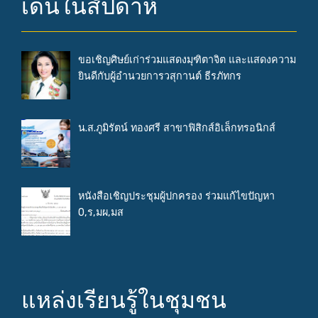
เด่นในสัปดาห์
ขอเชิญศิษย์เก่าร่วมแสดงมุฑิตาจิต และแสดงความ
ยินดีกับผู้อำนวยการวสุกานต์ ธีรภัทกร
น.ส.ภูมิรัตน์ ทองศรี สาขาฟิสิกส์อิเล็กทรอนิกส์
หนังสือเชิญประชุมผู้ปกครอง ร่วมแก้ไขปัญหา
0,ร,มผ,มส
แหล่งเรียนรู้ในชุมชน