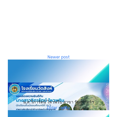
น.ส.วิภารัตน์ ไหวพริบ สาขา รัฐศาสตร์ฯ