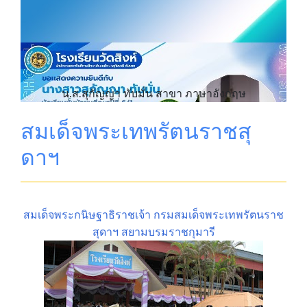
น.ส.สุกัญญา ทับมั่น สาขา ภาษาอังกฤษ
สมเด็จพระเทพรัตนราชสุ
ดาฯ
สมเด็จพระกนิษฐาธิราชเจ้า กรมสมเด็จพระเทพรัตนราช
สุดาฯ สยามบรมราชกุมารี