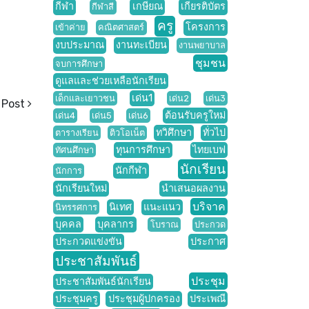
กีฬา
เกษียณ
เกียรติบัตร
กีฬาสี
ครู
โครงการ
เข้าค่าย
คณิตศาสตร์
งบประมาณ
งานทะเบียน
งานพยาบาล
ชุมชน
จบการศึกษา
ดูแลและช่วยเหลือนักเรียน
เด่น1
เด็กและเยาวชน
เด่น2
เด่น3
 Post
ต้อนรับครูใหม่
เด่น4
เด่น5
เด่น6
ทวิศึกษา
ทั่วไป
ตารางเรียน
ติวโอเน็ต
ทุนการศึกษา
ไทยเบฟ
ทัศนศึกษา
นักเรียน
นักกีฬา
นักการ
นักเรียนใหม่
นำเสนอผลงาน
บริจาค
นิเทศ
แนะแนว
นิทรรศการ
บุคคล
บุคลากร
โบราณ
ประกวด
ประกวดแข่งขัน
ประกาศ
ประชาสัมพันธ์
ประชุม
ประชาสัมพันธ์นักเรียน
ประชุมครู
ประชุมผู้ปกครอง
ประเพณี