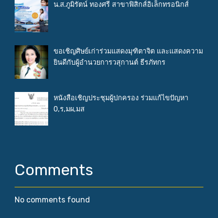
น.ส.ภูมิรัตน์ ทองศรี สาขาฟิสิกส์อิเล็กทรอนิกส์
ขอเชิญศิษย์เก่าร่วมแสดงมุฑิตาจิต และแสดงความ
ยินดีกับผู้อำนวยการวสุกานต์ ธีรภัทกร
หนังสือเชิญประชุมผู้ปกครอง ร่วมแก้ไขปัญหา
0,ร,มผ,มส
Comments
No comments found