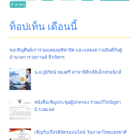
อำลาครู
ท็อปเท็น เดือนนี้
ขอเชิญศิษย์เก่าร่วมแสดงมุฑิตาจิต และแสดงความยินดีกับผู้
อำนวยการวสุกานต์ ธีรภัทกร
น.ส.ภูมิรัตน์ ทองศรี สาขาฟิสิกส์อิเล็กทรอนิกส์
หนังสือเชิญประชุมผู้ปกครอง ร่วมแก้ไขปัญหา
0,ร,มผ,มส
เชิญรับเกียรติบัตรออนไลน์ วันภาษาไทยแห่งชาติ