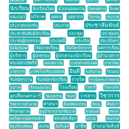
ทุนการศึกษา
ไทยเบฟ
นักกีฬา
ทัศนศึกษา
นักการ
นักเรียน
นักเรียนใหม่
นำเสนอผลงาน
นิเทศ
นิทรรศการ
บริจาค
แนะแนว
บุคคล
บุคลากร
โบราณ
ประกวด
ประชาสัมพันธ์
ประกวดแข่งขัน
ประกาศ
ประชุม
ประชาสัมพันธ์นักเรียน
ประชุมครู
ประชุมผู้ปกครอง
ประเพณี
ประเมิน
ประเมินครู
เปิดภาคเรียน
ผลการเรียน
ปัจฉิมนิเทศ
เปิดโลกวิชาการ
ผู้บริหาร
ผู้ปกครองนักเรียน
ผู้ปกครอง
ผู้อำนวยการ
พระมหากษัตริย์
เพลงสถาบัน
ภาษาต่างประเทศ
ภาษาไทย
ยินดี
รับมอบ
มาตรการ
มาร์ชโรงเรียนวัดสิงห์
ระดับภาค
รางวัล
รับสมัครงาน
รับสมัครนักเรียน
รางวัลพระราชทาน
โรงเรียน
รูปภาพ
เรียนออนไลน์
โรตารี
โรตาแร็ค
วิชาการ
ลูกเสือเนตรนารี
วารสาร
วัฒนธรรม
วันครู
ศาสนา
วิทยาการคำนวณ
ศิลปหัตถกรรม
ศิลปะ
ศิษย์เก่า
ศึกษาดูงาน
ศูนย์ฯการงานฯชัยนาท
สวดมนต์
สสวท.
สอบคัดเลือก
สหวิทยาเขตธรรมจักร
สอวน.
สังสรรค์
อำเภอวัดสิงห์
อบรม
อาชีพ
ห้องเรียนพิเศษ
อัมรินทร์