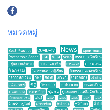
หมวดหมู่
News
COVID-19
Best Practice
Open House
Partnership School
กรรมการนักเรียน
SMT
STEM
Video
การอบรม
กลุ่มสาระสังคมฯ
การงานอาชีพ
การแสดง
กิจกรรม
กิจกรรมพัฒนาผู้เรียน
กิจกรรมลดเวลาเรียน
กิจการนักเรียน
กีฬา
เกษียณ
เกียรติบัตร
กีฬาสี
เข้าค่าย
ครู
โครงการ
งบประมาณ
งานทะเบียน
คณิตศาสตร์
ชุมชน
ดูแลและช่วยเหลือนักเรียน
งานพยาบาล
จบการศึกษา
เด่น1
เด็กและเยาวชน
เด่น2
เด่น3
เด่น4
เด่น5
เด่น6
ต้อนรับครูใหม่
ทวิศึกษา
ทั่วไป
ตารางเรียน
ติวโอเน็ต