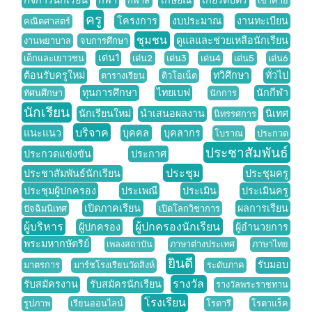
กิจการนักเรียน
กีฬา
เกษียณ
เกียรติบัตร
กีฬาสี
เข้าค่าย
ครู
โครงการ
งบประมาณ
งานทะเบียน
คณิตศาสตร์
ชุมชน
ดูแลและช่วยเหลือนักเรียน
งานพยาบาล
จบการศึกษา
เด่น1
เด็กและเยาวชน
เด่น2
เด่น3
เด่น4
เด่น5
เด่น6
ต้อนรับครูใหม่
ทวิศึกษา
ทั่วไป
ตารางเรียน
ติวโอเน็ต
ทุนการศึกษา
ไทยเบฟ
นักกีฬา
ทัศนศึกษา
นักการ
นักเรียน
นักเรียนใหม่
นำเสนอผลงาน
นิเทศ
นิทรรศการ
บริจาค
แนะแนว
บุคคล
บุคลากร
โบราณ
ประกวด
ประชาสัมพันธ์
ประกวดแข่งขัน
ประกาศ
ประชุม
ประชาสัมพันธ์นักเรียน
ประชุมครู
ประชุมผู้ปกครอง
ประเพณี
ประเมิน
ประเมินครู
เปิดภาคเรียน
ผลการเรียน
ปัจฉิมนิเทศ
เปิดโลกวิชาการ
ผู้บริหาร
ผู้ปกครองนักเรียน
ผู้ปกครอง
ผู้อำนวยการ
พระมหากษัตริย์
เพลงสถาบัน
ภาษาต่างประเทศ
ภาษาไทย
ยินดี
รับมอบ
มาตรการ
มาร์ชโรงเรียนวัดสิงห์
ระดับภาค
รางวัล
รับสมัครงาน
รับสมัครนักเรียน
รางวัลพระราชทาน
โรงเรียน
รูปภาพ
เรียนออนไลน์
โรตารี
โรตาแร็ค