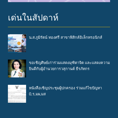
เด่นในสัปดาห์
น.ส.ภูมิรัตน์ ทองศรี สาขาฟิสิกส์อิเล็กทรอนิกส์
ขอเชิญศิษย์เก่าร่วมแสดงมุฑิตาจิต และแสดงความ
ยินดีกับผู้อำนวยการวสุกานต์ ธีรภัทกร
หนังสือเชิญประชุมผู้ปกครอง ร่วมแก้ไขปัญหา
0,ร,มผ,มส