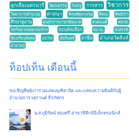
วิชาการ
ลูกเสือเนตรนารี
วารสาร
วัฒนธรรม
วันครู
ศาสนา
วิทยาการคำนวณ
ศิลปหัตถกรรม
ศิลปะ
ศิษย์เก่า
ศึกษาดูงาน
ศูนย์ฯการงานฯชัยนาท
สวดมนต์
สสวท.
สอบคัดเลือก
สหวิทยาเขตธรรมจักร
สอวน.
สังสรรค์
อำเภอวัดสิงห์
อบรม
อาชีพ
ห้องเรียนพิเศษ
อัมรินทร์
อำลาครู
ท็อปเท็น เดือนนี้
ขอเชิญศิษย์เก่าร่วมแสดงมุฑิตาจิต และแสดงความยินดีกับผู้
อำนวยการวสุกานต์ ธีรภัทกร
น.ส.ภูมิรัตน์ ทองศรี สาขาฟิสิกส์อิเล็กทรอนิกส์