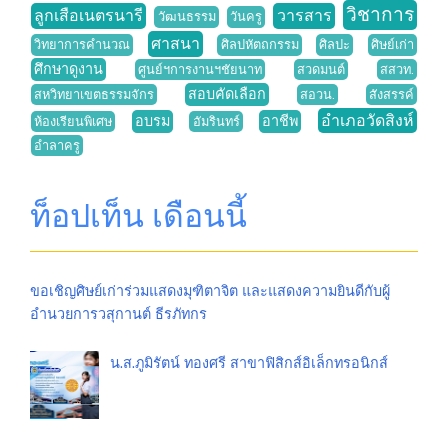
วิชาการ
ลูกเสือเนตรนารี
วารสาร
วัฒนธรรม
วันครู
ศาสนา
วิทยาการคำนวณ
ศิลปหัตถกรรม
ศิลปะ
ศิษย์เก่า
ศึกษาดูงาน
ศูนย์ฯการงานฯชัยนาท
สวดมนต์
สสวท.
สอบคัดเลือก
สหวิทยาเขตธรรมจักร
สอวน.
สังสรรค์
อำเภอวัดสิงห์
อบรม
อาชีพ
ห้องเรียนพิเศษ
อัมรินทร์
อำลาครู
ท็อปเท็น เดือนนี้
ขอเชิญศิษย์เก่าร่วมแสดงมุฑิตาจิต และแสดงความยินดีกับผู้
อำนวยการวสุกานต์ ธีรภัทกร
น.ส.ภูมิรัตน์ ทองศรี สาขาฟิสิกส์อิเล็กทรอนิกส์