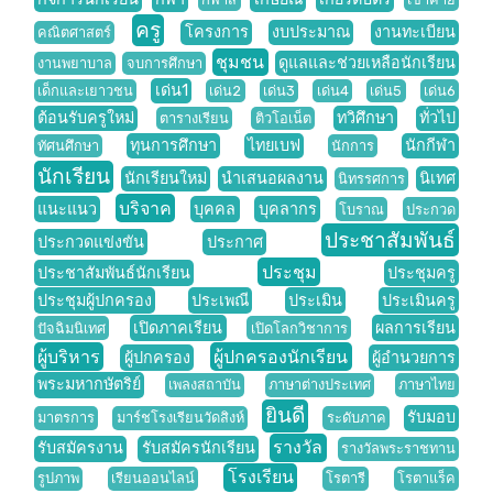
ครู
โครงการ
งบประมาณ
งานทะเบียน
คณิตศาสตร์
ชุมชน
ดูแลและช่วยเหลือนักเรียน
งานพยาบาล
จบการศึกษา
เด่น1
เด็กและเยาวชน
เด่น2
เด่น3
เด่น4
เด่น5
เด่น6
ต้อนรับครูใหม่
ทวิศึกษา
ทั่วไป
ตารางเรียน
ติวโอเน็ต
ทุนการศึกษา
ไทยเบฟ
นักกีฬา
ทัศนศึกษา
นักการ
นักเรียน
นักเรียนใหม่
นำเสนอผลงาน
นิเทศ
นิทรรศการ
บริจาค
แนะแนว
บุคคล
บุคลากร
โบราณ
ประกวด
ประชาสัมพันธ์
ประกวดแข่งขัน
ประกาศ
ประชุม
ประชาสัมพันธ์นักเรียน
ประชุมครู
ประชุมผู้ปกครอง
ประเพณี
ประเมิน
ประเมินครู
เปิดภาคเรียน
ผลการเรียน
ปัจฉิมนิเทศ
เปิดโลกวิชาการ
ผู้บริหาร
ผู้ปกครองนักเรียน
ผู้ปกครอง
ผู้อำนวยการ
พระมหากษัตริย์
เพลงสถาบัน
ภาษาต่างประเทศ
ภาษาไทย
ยินดี
รับมอบ
มาตรการ
มาร์ชโรงเรียนวัดสิงห์
ระดับภาค
รางวัล
รับสมัครงาน
รับสมัครนักเรียน
รางวัลพระราชทาน
โรงเรียน
รูปภาพ
เรียนออนไลน์
โรตารี
โรตาแร็ค