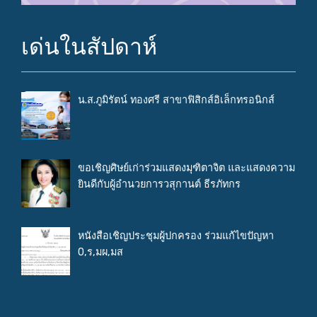
เด่นในสัปดาห์
น.ส.ภูมิรัตน์ ทองศรี สาขาฟิสิกส์อิเล็กทรอนิกส์
ขอเชิญศิษย์เก่าร่วมแสดงมุฑิตาจิต และแสดงความ
ยินดีกับผู้อำนวยการวสุกานต์ ธีรภัทกร
หนังสือเชิญประชุมผู้ปกครอง ร่วมแก้ไขปัญหา
0,ร,มผ,มส