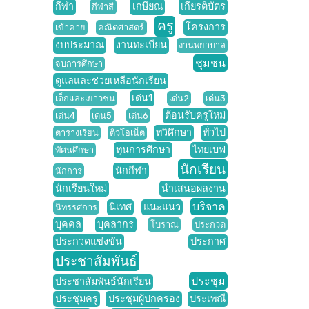
กีฬา
เกษียณ
เกียรติบัตร
กีฬาสี
ครู
โครงการ
เข้าค่าย
คณิตศาสตร์
งบประมาณ
งานทะเบียน
งานพยาบาล
ชุมชน
จบการศึกษา
ดูแลและช่วยเหลือนักเรียน
เด่น1
เด็กและเยาวชน
เด่น2
เด่น3
ต้อนรับครูใหม่
เด่น4
เด่น5
เด่น6
ทวิศึกษา
ทั่วไป
ตารางเรียน
ติวโอเน็ต
ทุนการศึกษา
ไทยเบฟ
ทัศนศึกษา
นักเรียน
นักกีฬา
นักการ
นักเรียนใหม่
นำเสนอผลงาน
บริจาค
นิเทศ
แนะแนว
นิทรรศการ
บุคคล
บุคลากร
โบราณ
ประกวด
ประกวดแข่งขัน
ประกาศ
ประชาสัมพันธ์
ประชุม
ประชาสัมพันธ์นักเรียน
ประชุมครู
ประชุมผู้ปกครอง
ประเพณี