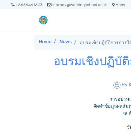
+6656461603
mailbox@watsingschool.ac.th
Maps
Home
News
อบรมเชิงปฏิบัติการการ
อบรมเชิงปฏิบั
By
การอบรมเช
จัดทำข้อมูลผลสัม
ณ ห
วั