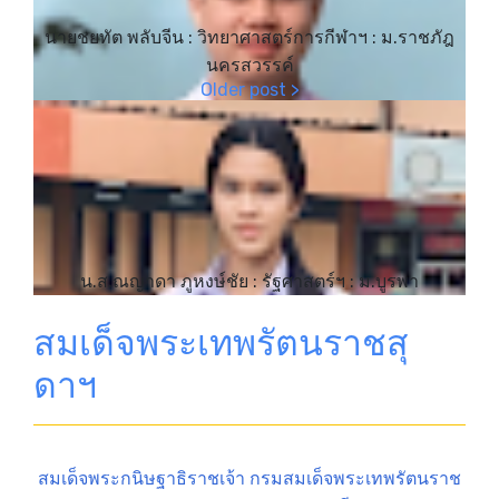
นายชยทัต พลับจีน : วิทยาศาสตร์การกีฬาฯ : ม.ราชภัฎ
นครสวรรค์
น.ส.ณญาดา ภูหงษ์ชัย : รัฐศาสตร์ฯ : ม.บูรพา
สมเด็จพระเทพรัตนราชสุ
ดาฯ
สมเด็จพระกนิษฐาธิราชเจ้า กรมสมเด็จพระเทพรัตนราช