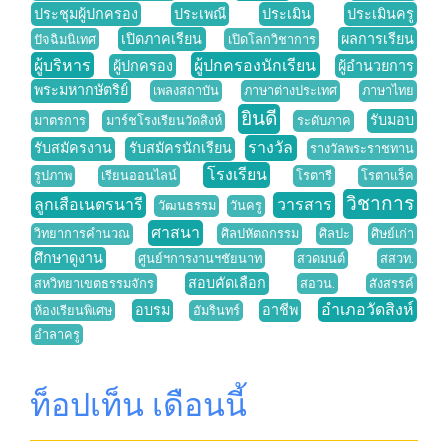
ประชุมผู้ปกครอง
ประเพณี
ประเมิน
ประเมินครู
เปิดภาคเรียน
ผลการเรียน
ปัจฉิมนิเทศ
เปิดโลกวิชาการ
ผู้บริหาร
ผู้ปกครองนักเรียน
ผู้ปกครอง
ผู้อำนวยการ
พระมหากษัตริย์
เพลงสถาบัน
ภาษาต่างประเทศ
ภาษาไทย
ยินดี
รับมอบ
มาตรการ
มาร์ชโรงเรียนวัดสิงห์
ระดับภาค
รางวัล
รับสมัครงาน
รับสมัครนักเรียน
รางวัลพระราชทาน
โรงเรียน
รูปภาพ
เรียนออนไลน์
โรตารี
โรตาแร็ค
วิชาการ
ลูกเสือเนตรนารี
วารสาร
วัฒนธรรม
วันครู
ศาสนา
วิทยาการคำนวณ
ศิลปหัตถกรรม
ศิลปะ
ศิษย์เก่า
ศึกษาดูงาน
ศูนย์ฯการงานฯชัยนาท
สวดมนต์
สสวท.
สอบคัดเลือก
สหวิทยาเขตธรรมจักร
สอวน.
สังสรรค์
อำเภอวัดสิงห์
อบรม
อาชีพ
ห้องเรียนพิเศษ
อัมรินทร์
อำลาครู
ท็อปเท็น เดือนนี้