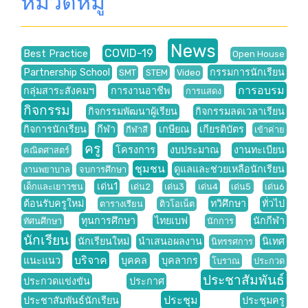
หมวดหมู่
News
COVID-19
Best Practice
Open House
Partnership School
กรรมการนักเรียน
SMT
STEM
Video
การอบรม
กลุ่มสาระสังคมฯ
การงานอาชีพ
การแสดง
กิจกรรม
กิจกรรมพัฒนาผู้เรียน
กิจกรรมลดเวลาเรียน
กิจการนักเรียน
กีฬา
เกษียณ
เกียรติบัตร
กีฬาสี
เข้าค่าย
ครู
โครงการ
งบประมาณ
งานทะเบียน
คณิตศาสตร์
ชุมชน
ดูแลและช่วยเหลือนักเรียน
งานพยาบาล
จบการศึกษา
เด่น1
เด็กและเยาวชน
เด่น2
เด่น3
เด่น4
เด่น5
เด่น6
ต้อนรับครูใหม่
ทวิศึกษา
ทั่วไป
ตารางเรียน
ติวโอเน็ต
ทุนการศึกษา
ไทยเบฟ
นักกีฬา
ทัศนศึกษา
นักการ
นักเรียน
นักเรียนใหม่
นำเสนอผลงาน
นิเทศ
นิทรรศการ
บริจาค
แนะแนว
บุคคล
บุคลากร
โบราณ
ประกวด
ประชาสัมพันธ์
ประกวดแข่งขัน
ประกาศ
ประชุม
ประชาสัมพันธ์นักเรียน
ประชุมครู