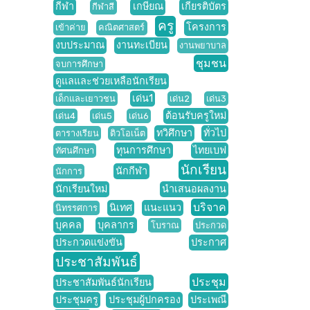
กีฬา
เกษียณ
เกียรติบัตร
กีฬาสี
ครู
โครงการ
เข้าค่าย
คณิตศาสตร์
งบประมาณ
งานทะเบียน
งานพยาบาล
ชุมชน
จบการศึกษา
ดูแลและช่วยเหลือนักเรียน
เด่น1
เด็กและเยาวชน
เด่น2
เด่น3
ต้อนรับครูใหม่
เด่น4
เด่น5
เด่น6
ทวิศึกษา
ทั่วไป
ตารางเรียน
ติวโอเน็ต
ทุนการศึกษา
ไทยเบฟ
ทัศนศึกษา
นักเรียน
นักกีฬา
นักการ
นักเรียนใหม่
นำเสนอผลงาน
บริจาค
นิเทศ
แนะแนว
นิทรรศการ
บุคคล
บุคลากร
โบราณ
ประกวด
ประกวดแข่งขัน
ประกาศ
ประชาสัมพันธ์
ประชุม
ประชาสัมพันธ์นักเรียน
ประชุมครู
ประชุมผู้ปกครอง
ประเพณี